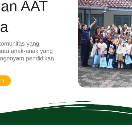
san AAT
ia
komunitas yang
ntu anak-anak yang
engenyam pendidikan
ya