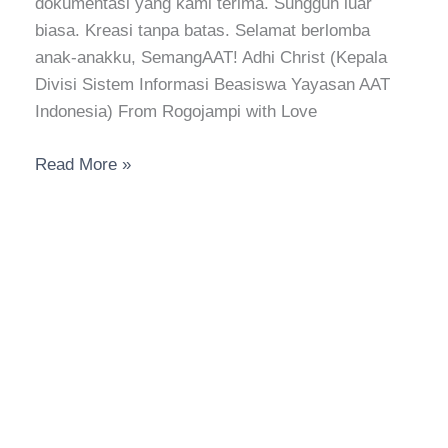
dokumentasi yang kami terima. Sungguh luar
biasa. Kreasi tanpa batas. Selamat berlomba
anak-anakku, SemangAAT! Adhi Christ (Kepala
Divisi Sistem Informasi Beasiswa Yayasan AAT
Indonesia) From Rogojampi with Love
Read More »
Kunjungan
ke
Sekolah
SD
Katolik
Bhakti
Rogojampi