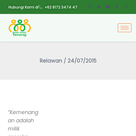
Skip
Hubungi Kami di
+62 8172 3474 47
to
content
Relawan
/
24/07/2015
“Kemenang
an adalah
milik