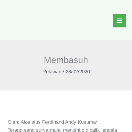
Skip
to
content
Membasuh
Relawan
/
28/02/2020
Oleh: Alosisius Ferdinand Andy Kusuma*
Terang sang surya mulai mengintip dibalik jendela