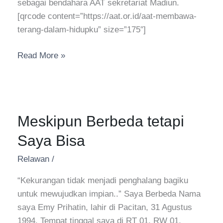
sebagai bendahara AAT sekretariat Madiun.
[qrcode content=”https://aat.or.id/aat-membawa-
terang-dalam-hidupku” size=”175″]
Read More »
Meskipun
Meskipun Berbeda tetapi
Berbeda
tetapi
Saya Bisa
Saya
Bisa
Relawan
/
“Kekurangan tidak menjadi penghalang bagiku
untuk mewujudkan impian..” Saya Berbeda Nama
saya Emy Prihatin, lahir di Pacitan, 31 Agustus
1994. Tempat tinggal saya di RT 01, RW 01,