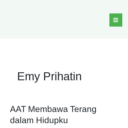
Skip
to
content
Emy Prihatin
AAT
AAT Membawa Terang
Membawa
Terang
dalam Hidupku
dalam