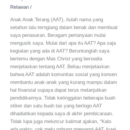
Colour
Relawan
/
Are
You?
Anak Anak Terang (AAT), itulah nama yang
setahun lalu terngiang dalam benak dan membuat
saya penasaran. Beragam pertanyaan mulai
mengusik saya. Mulai dari apa itu AAT? Apa saja
kegiatan yang ada di AAT? Beruntunglah saya
bertemu dengan Mas Christ yang bersedia
menjelaskan tentang AAT. Beliau menjelaskan
bahwa AAT adalah komunitas sosial yang konsen
membantu anak-anak yang kurang mampu dalam
hal finansial supaya dapat terus melanjutkan
pendidikannya. Tidak ketinggalan beberapa buah
stiker dan satu buah tas yang berlogo AAT
dihadiahkan kepada saya di akhir pembicaraan.
Tidak lupa juga meluncur kalimat ajakan, “Kalo
ada waktu, yok melu gabung ngewangi AAT, kuwi