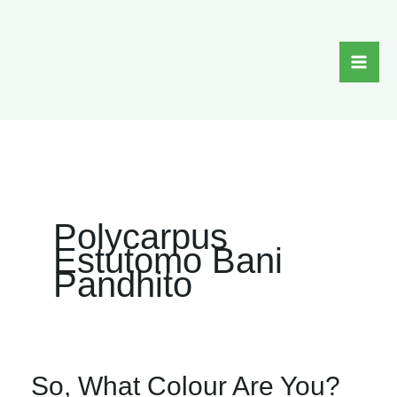
Skip
to
content
Polycarpus
Estutomo Bani
Pandhito
So,
So, What Colour Are You?
What