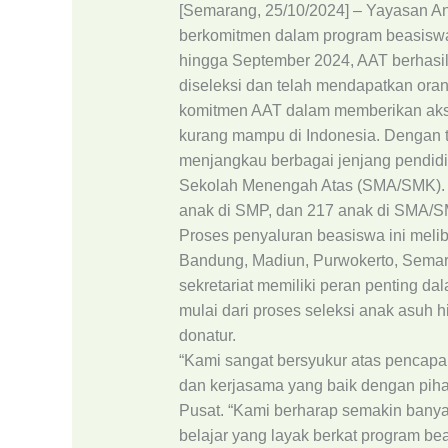
[Semarang, 25/10/2024] – Yayasan An
berkomitmen dalam program beasiswan
hingga September 2024, AAT berhasil
diseleksi dan telah mendapatkan ora
komitmen AAT dalam memberikan akse
kurang mampu di Indonesia. Dengan to
menjangkau berbagai jenjang pendidi
Sekolah Menengah Atas (SMA/SMK). R
anak di SMP, dan 217 anak di SMA/S
Proses penyaluran beasiswa ini melib
Bandung, Madiun, Purwokerto, Semar
sekretariat memiliki peran penting d
mulai dari proses seleksi anak asuh
donatur.
“Kami sangat bersyukur atas pencapai
dan kerjasama yang baik dengan pihak
Pusat. “Kami berharap semakin bany
belajar yang layak berkat program be