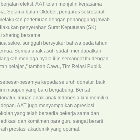
rjalan efektif, AAT telah menjalin kerjasama
ia. Selama bulan Oktober, pengurus sekretariat
h melakukan pertemuan dengan penanggung jawab
dilakukan penyerahan Surat Keputusan (SK)
si sharing bersama.
mua sekre, sungguh bersyukur bahwa pada tahun
ala semua. Semua anak asuh sudah mendapatkan
elangkah menjaga nyala lilin semangat itu dengan
an belajar.,” tambah Cawu, Tim Relasi Publik.
ebesar-besarnya kepada seluruh donatur, baik
ini maupun yang baru bergabung. Berkat
onatur, ribuan anak-anak Indonesia kini memiliki
a depan. AAT juga menyampaikan apresiasi
kolah yang telah bersedia bekerja sama dan
ikasi dan komitmen para guru sangat berarti
ih prestasi akademik yang optimal.