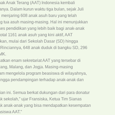
ak Anak Terang (AAT) Indonesia kembali
ya. Dalam kurun waktu tiga bulan, sejak Juli
 menjaring 608 anak asuh baru yang telah
ng tua asuh masing-masing. Hal ini menunjukkan
s pendidikan yang lebih baik bagi anak-anak
tal 1161 anak asuh yang kini aktif, AAT
kan, mulai dari Sekolah Dasar (SD) hingga
inciannya, 648 anak duduk di bangku SD, 296
MK.
atkan enam sekretariat AAT yang tersebar di
ang, Malang, dan Jogja. Masing-masing
alam mengelola program beasiswa di wilayahnya,
 hingga pendampingan terhadap anak-anak dan
an ini. Semua berkat dukungan dari para donatur
 sekolah,” ujar Fransiska, Ketua Tim Sianas
ak anak-anak yang bisa mendapatkan kesempatan
asiswa AAT.”