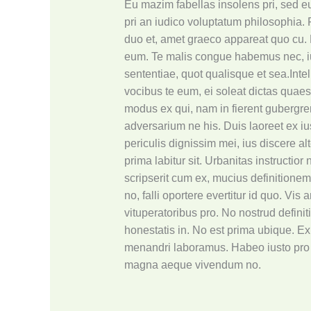
Eu mazim fabellas insolens pri, sed e
pri an iudico voluptatum philosophia. P
duo et, amet graeco appareat quo cu. 
eum. Te malis congue habemus nec, ius
sententiae, quot qualisque et sea.Intel
vocibus te eum, ei soleat dictas quaest
modus ex qui, nam in fierent gubergren
adversarium ne his. Duis laoreet ex iu
periculis dignissim mei, ius discere alt
prima labitur sit. Urbanitas instructio
scripserit cum ex, mucius definitionem 
no, falli oportere evertitur id quo. Vi
vituperatoribus pro. No nostrud defini
honestatis in. No est prima ubique. 
menandri laboramus. Habeo iusto pro 
magna aeque vivendum no.