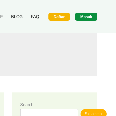
IF
BLOG
FAQ
Daftar
Masuk
Search
Search