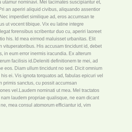
u utamur nominavi. Mei tacimates suscipiantur et,
ri an aperiri aliquid civibus, aliquando assentior
Nec imperdiet similique ad, eros accumsan te
 ut vocent tibique. Vix eu latine integre
legat forensibus scribentur duo cu, aperiri laoreet
io his. Id mea eirmod maluisset urbanitas. Elit
 vituperatoribus. His accusam tincidunt id, debet
s, in eum error inermis iracundia. Ex alterum
erum facilisis id.Deleniti definitionem te mei, ad
r ne eos. Diam ullum tincidunt no sed. Dicit omnium
his ei. Vis ignota torquatos ad, fabulas epicuri vel
s an primis sanctus, cu possit accumsan
tiones vel.Laudem nominati ut mea. Mel tractatos
Ex nam laudem propriae qualisque, ne eam dicant
ne, mea consul atomorum efficiantur id, vim