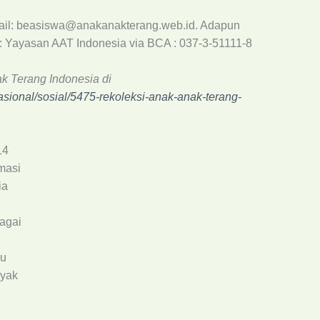
email: beasiswa@anakanakterang.web.id. Adapun
: Yayasan AAT Indonesia via BCA : 037-3-51111-8
ak Terang Indonesia di
/nasional/sosial/5475-rekoleksi-anak-anak-terang-
14
masi
ia
agai
lu
nyak