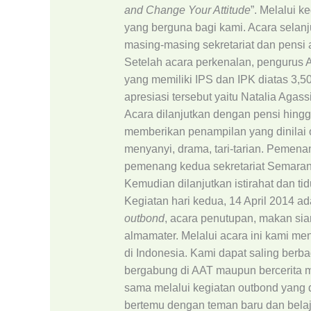
and Change Your Attitude
”. Melalui k
yang berguna bagi kami. Acara selan
masing-masing sekretariat dan pensi
Setelah acara perkenalan, pengurus
yang memiliki IPS dan IPK diatas 3,
apresiasi tersebut yaitu Natalia Agassi
Acara dilanjutkan dengan pensi hingg
memberikan penampilan yang dinilai o
menyanyi, drama, tari-tarian. Pemenan
pemenang kedua sekretariat Semarang
Kemudian dilanjutkan istirahat dan ti
Kegiatan hari kedua, 14 April 2014 a
outbond
, acara penutupan, makan si
almamater. Melalui acara ini kami me
di Indonesia. Kami dapat saling ber
bergabung di AAT maupun bercerita m
sama melalui kegiatan outbond yang 
bertemu dengan teman baru dan belaj