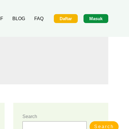
IF
BLOG
FAQ
Daftar
Masuk
Search
Search