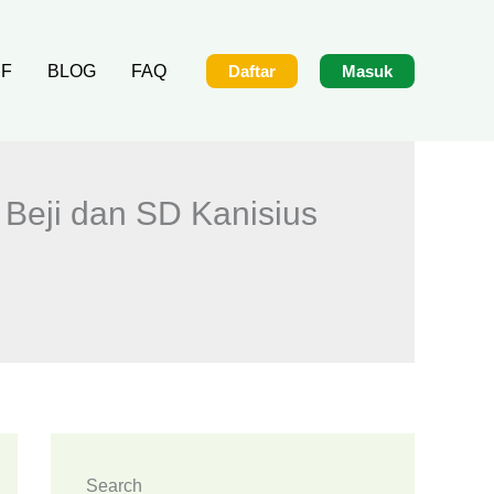
IF
BLOG
FAQ
Daftar
Masuk
Beji dan SD Kanisius
Search