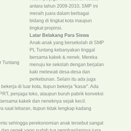
antara tahun 2009-2010, SMP ini
meraih juara dalam berbagai
bidang di tingkat kota maupun
tingkat propinsi.
Latar Belakang Para Siswa
Anak-anak yang bersekolah di SMP
PL Tuntang kebanyakan tinggal
bersama kakek & nenek. Mereka
r Tuntang
menuju ke sekolah dengan berjalan
kaki melewati desa-desa dan
perkebunan. Selain itu ada juga
ekerja di luar kota, itupun bekerja “kasar”. Ada
PRT, penjaga toko, ataupun buruh pabrik konveksi
bersama kakek dan neneknya sejak kecil.
 saat lebaran, itupun tidak lengkap kadang
tentu sehingga perekonomian anak tersebut sangat
 dan nenek yang sudah tua penghasilannya juga