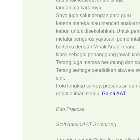
tangan ala kadarnya.
Saya juga salut dengan para guru
karena mereka mau mencari anak-anak
kebun untuk disekolahkan. Untuk pem
melalui pengurus yayasan, pemerintah
bertemu dengan “Anak Anak Terang”.
Kami sebagai penanggung jawab kom
Terang juga merasa beruntung dan s
Terang semoga pendidikan siswa-siswi
sini.
Foto lengkap survey, presentasi, da
dapat dilihat melalui
Galeri AAT
.
Edo Prakosa
Staff Admin AAT Semarang
[qrcode content=”https://aat.or.id/ki