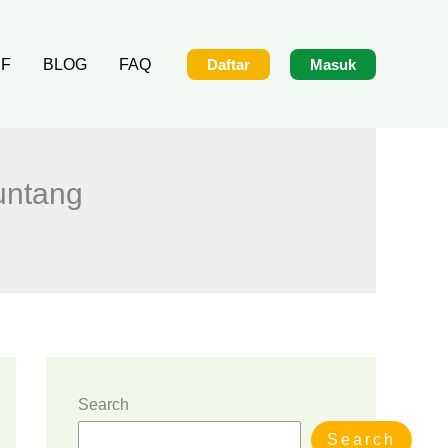
IF
BLOG
FAQ
Daftar
Masuk
untang
Search
Search