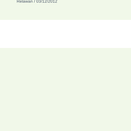
Relawan
/
03/12/2012