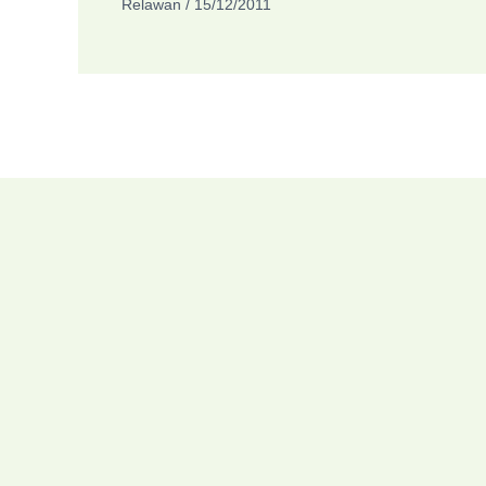
Relawan
/
15/12/2011