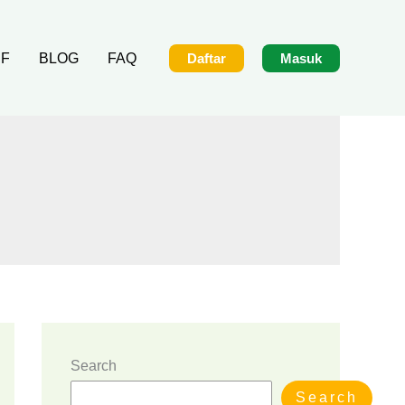
IF
BLOG
FAQ
Daftar
Masuk
Search
Search